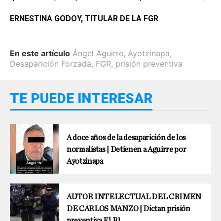
ERNESTINA GODOY, TITULAR DE LA FGR
En este artículo
Ángel Aguirre
,
Ayotzinapa
,
Desaparición Forzada
,
FGR
,
prisión preventiva
TE PUEDE INTERESAR
A doce años de la desaparición de los
normalistas | Detienen a Aguirre por
Ayotzinapa
AUTOR INTELECTUAL DEL CRIMEN
DE CARLOS MANZO | Dictan prisión
preventiva El R1