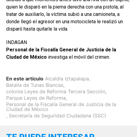
quien le disparó en la pierna derecha con una pistola; al
tratar de auxiliarlo, la víctima subió a una camioneta, a
donde llegó el agresor en una motocicleta le realizó un
disparó hasta quitarle la vida.
INDAGAN
Personal de la Fiscalía General de Justicia de la
Ciudad de México
investiga el móvil del crimen.
En este artículo
Alcaldía Iztapalapa
,
Batalla de Tunas Blancas
,
colonia Leyes de Reforma Tercera Sección
,
Parque Leyes de Reforma
,
Personal de la Fiscalía General de Justicia de la
Ciudad de México
,
Secretaría de Seguridad Ciudadana (SSC)