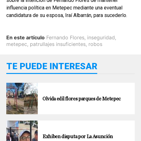
sobre la intención de Fernando Flores de mantener
influencia política en Metepec mediante una eventual
candidatura de su esposa, Iraí Albarrán, para sucederlo.
En este artículo
Fernando Flores
,
inseguridad
,
metepec
,
patrullajes insuficientes
,
robos
TE PUEDE INTERESAR
Olvida edil flores parques de Metepec
Exhiben disputa por La Asunción