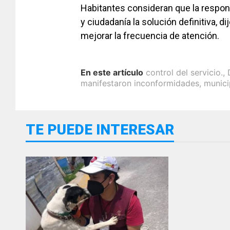
Habitantes consideran que la respon
y ciudadanía la solución definitiva, di
mejorar la frecuencia de atención.
En este artículo
control del servicio.
,
manifestaron inconformidades
,
munici
TE PUEDE INTERESAR