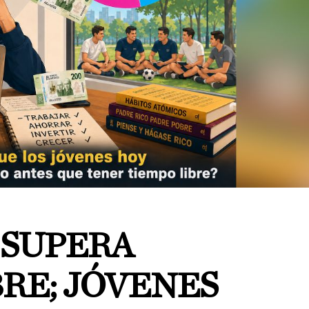
 SUPERA
RE; JÓVENES