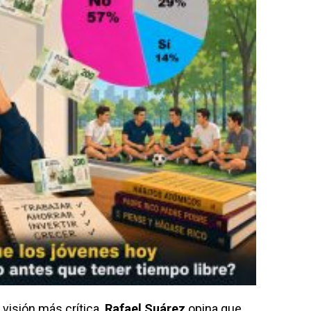
visión más crítica.
Rafael Suárez
opina que