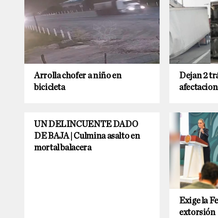
Arrolla chofer a niño en
Dejan 2 tr
bicicleta
afectacion
UN DELINCUENTE DADO
DE BAJA | Culmina asalto en
mortal balacera
Exige la F
extorsión