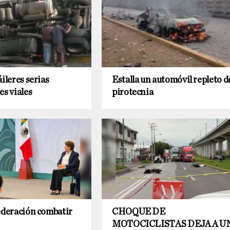
áileres serias
Estalla un automóvil repleto d
es viales
pirotecnia
ederación combatir
CHOQUE DE
MOTOCICLISTAS DEJA A U