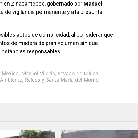
ón en Zinacantepec, gobernado por
Manuel
ta de vigilancia permanente y a la presunta
sibles actos de complicidad, al considerar que
entos de madera de gran volumen sin que
 instancias responsables.
e México
,
Manuel Vilchis
,
nevado de toluca
,
l Ambiente
,
Raíces y Santa María del Monte
,