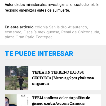
Autoridades ministeriales investigan si el custodio había
recibido amenazas antes de su muerte.
En este artículo
colonia San Isidro Atlautenco
,
ecatepec
,
Fiscalía mexiquense
,
Penal de Chiconautla
,
plaza Gran Patio Ecatepec
TE PUEDE INTERESAR
TENÍA UN TERRENO BAJO SU
CUSTODIA | Matan a golpes y balazos a
un guardia
TEEM confirma violencia política de
género contra Azucena Cisneros;