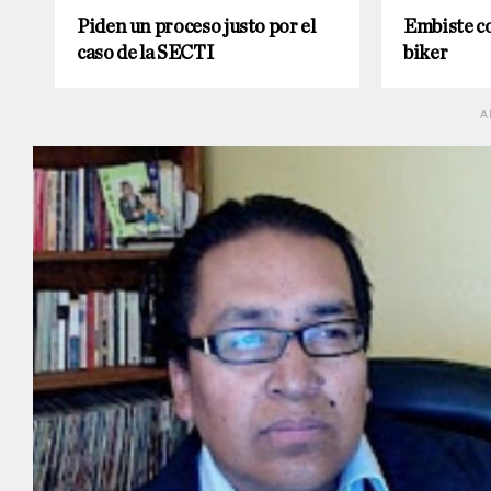
Piden un proceso justo por el
Embiste co
caso de la SECTI
biker
A