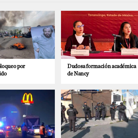
bloqueo por
Dudosa formación académica
ido
de Nancy