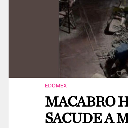
EDOMEX
MACABRO 
SACUDE A 