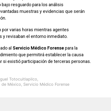
 bajo resguardo para los análisis
evantadas muestras y evidencias que serán
ión.
n por varias horas mientras agentes
s y revisaban el entorno inmediato.
ado al
Servicio Médico Forense
para la
edimiento que permitirá establecer la causa
r si existió participación de terceras personas.
uel Totocuitlapilco
,
do de México
,
Servicio Médico Forense