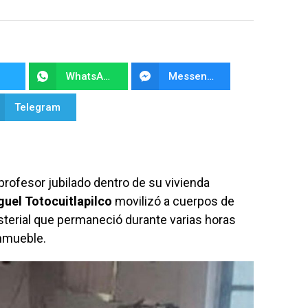
WhatsApp
Messenger
Telegram
 profesor jubilado dentro de su vivienda
uel Totocuitlapilco
movilizó a cuerpos de
sterial que permaneció durante varias horas
inmueble.