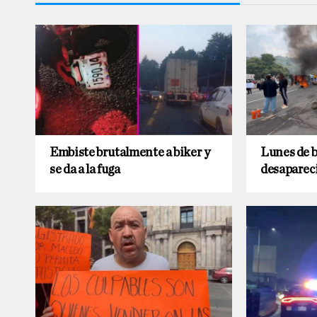
Embiste brutalmente a biker y
Lunes de 
se da a la fuga
desaparec