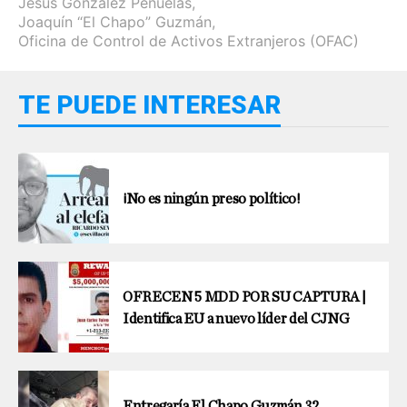
Jesús González Peñuelas
,
Joaquín “El Chapo” Guzmán
,
Oficina de Control de Activos Extranjeros (OFAC)
TE PUEDE INTERESAR
¡No es ningún preso político!
OFRECEN 5 MDD POR SU CAPTURA |
Identifica EU a nuevo líder del CJNG
Entregaría El Chapo Guzmán 32