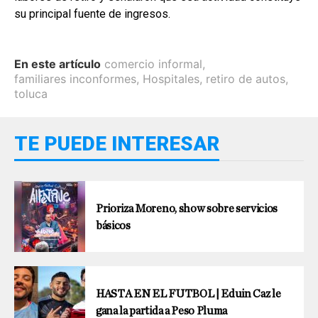
su principal fuente de ingresos.
En este artículo
comercio informal
,
familiares inconformes
,
Hospitales
,
retiro de autos
,
toluca
TE PUEDE INTERESAR
Prioriza Moreno, show sobre servicios
básicos
HASTA EN EL FUTBOL | Eduin Caz le
gana la partida a Peso Pluma