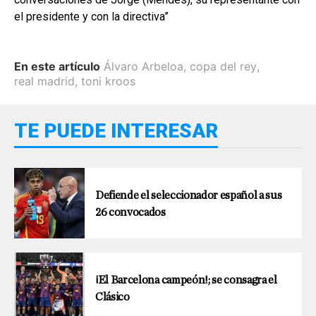
el presidente y con la directiva”
En este artículo
Álvaro Arbeloa
,
copa del rey
,
real madrid
,
toni kroos
TE PUEDE INTERESAR
Defiende el seleccionador español a sus
26 convocados
¡El Barcelona campeón!; se consagra el
Clásico