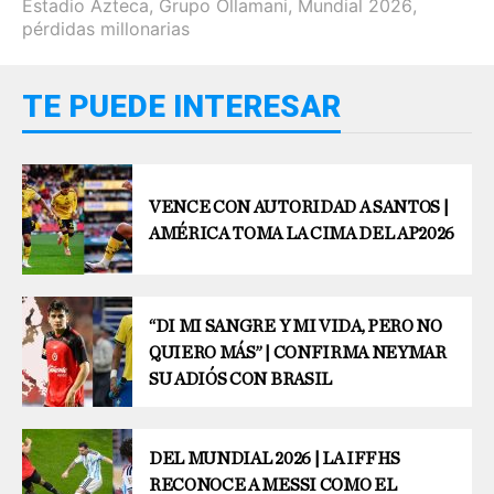
Estadio Azteca
,
Grupo Ollamani
,
Mundial 2026
,
pérdidas millonarias
TE PUEDE INTERESAR
VENCE CON AUTORIDAD A SANTOS |
AMÉRICA TOMA LA CIMA DEL AP2026
“DI MI SANGRE Y MI VIDA, PERO NO
QUIERO MÁS” | CONFIRMA NEYMAR
SU ADIÓS CON BRASIL
DEL MUNDIAL 2026 | LA IFFHS
RECONOCE A MESSI COMO EL