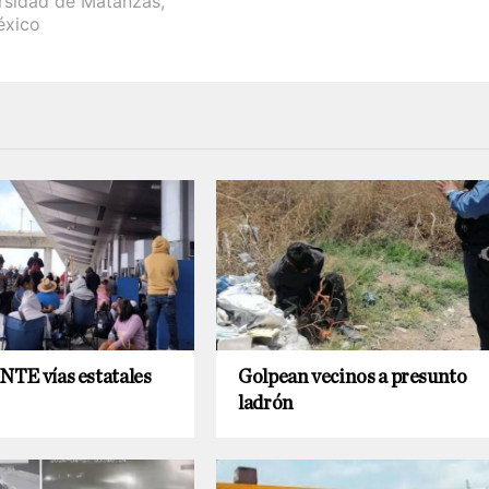
rsidad de Matanzas
,
éxico
CNTE vías estatales
Golpean vecinos a presunto
ladrón