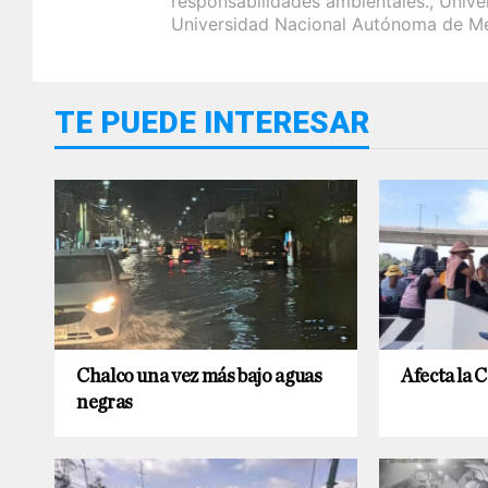
responsabilidades ambientales.
,
Unive
Universidad Nacional Autónoma de M
TE PUEDE INTERESAR
Chalco una vez más bajo aguas
Afecta la 
negras