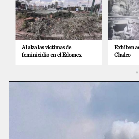
Al alza las víctimas de
Exhiben as
feminicidio en el Edomex
Chalco
A