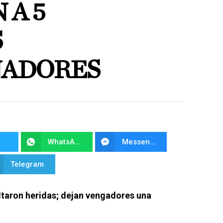
 A 5
S
NADORES
WhatsApp
Messenger
Telegram
ltaron heridas; dejan vengadores una