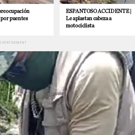
preocupación
ESPANTOSO ACCIDENTE |
 por puentes
Le aplastan cabeza a
motociclista
DVERTISEMENT