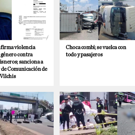
irma violencia
Choca combi; se vuelca con
e género contra
todo y pasajeros
sneros; sanciona a
r de Comunicación de
Vilchis