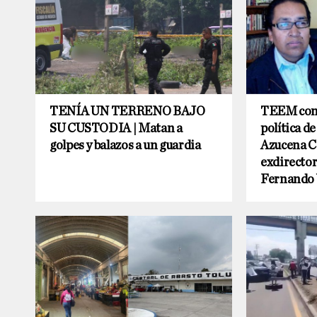
TENÍA UN TERRENO BAJO
TEEM conf
SU CUSTODIA | Matan a
política d
golpes y balazos a un guardia
Azucena Ci
exdirecto
Fernando 