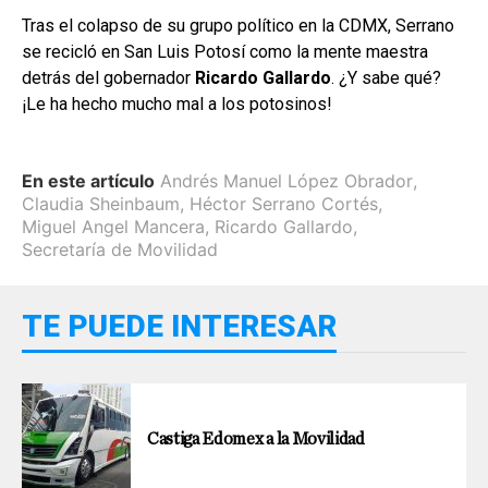
Tras el colapso de su grupo político en la CDMX, Serrano
se recicló en San Luis Potosí como la mente maestra
detrás del gobernador
Ricardo Gallardo
. ¿Y sabe qué?
¡Le ha hecho mucho mal a los potosinos!
En este artículo
Andrés Manuel López Obrador
,
Claudia Sheinbaum
,
Héctor Serrano Cortés
,
Miguel Angel Mancera
,
Ricardo Gallardo
,
Secretaría de Movilidad
TE PUEDE INTERESAR
Castiga Edomex a la Movilidad