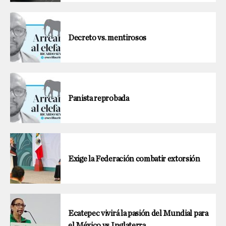
Decreto vs. mentirosos
Panista reprobada
Exige la Federación combatir extorsión
Ecatepec vivirá la pasión del Mundial para
el México vs Inglaterra