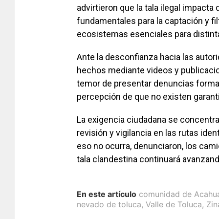
advirtieron que la tala ilegal impact
fundamentales para la captación y fil
ecosistemas esenciales para distint
Ante la desconfianza hacia las autori
hechos mediante videos y publicacio
temor de presentar denuncias formale
percepción de que no existen garant
La exigencia ciudadana se concentra
revisión y vigilancia en las rutas ide
eso no ocurra, denunciaron, los cami
tala clandestina continuará avanzan
En este artículo
comunidad de Acahu
nevado de toluca
,
Valle de Toluca
,
Zin