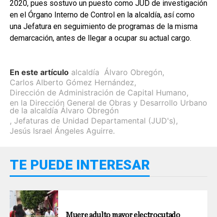
2020, pues sostuvo un puesto como JUD de investigación
en el Órgano Interno de Control en la alcaldía, así como
una Jefatura en seguimiento de programas de la misma
demarcación, antes de llegar a ocupar su actual cargo.
En este artículo
alcaldía Álvaro Obregón
,
Carlos Alberto Gómez Hernández
,
Dirección de Administración de Capital Humano
,
en la Dirección General de Obras y Desarrollo Urbano
de la alcaldía Álvaro Obregón
,
Jefaturas de Unidad Departamental (JUD's)
,
Jesús Israel Ángeles Aguirre.
TE PUEDE INTERESAR
Muere adulto mayor electrocutado