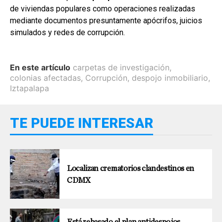
de viviendas populares como operaciones realizadas
mediante documentos presuntamente apócrifos, juicios
simulados y redes de corrupción.
En este artículo
carpetas de investigación
,
colonias afectadas
,
Corrupción
,
despojo inmobiliario
,
Iztapalapa
TE PUEDE INTERESAR
Localizan crematorios clandestinos en
CDMX
Está rebasado el plan antidespojos