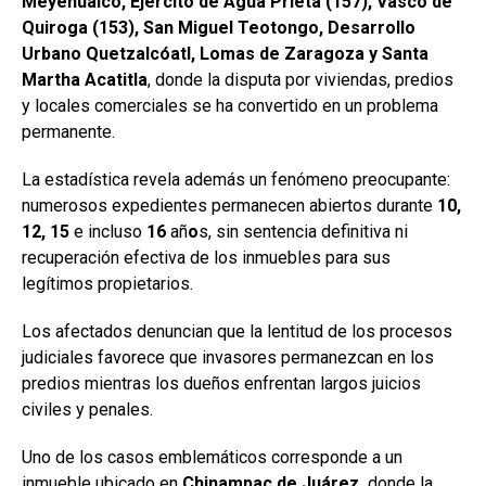
Meyehualco, Ejército de Agua Prieta (157), Vasco de
Quiroga (153), San Miguel Teotongo, Desarrollo
Urbano Quetzalcóatl, Lomas de Zaragoza y Santa
Martha Acatitla
, donde la disputa por viviendas, predios
y locales comerciales se ha convertido en un problema
permanente.
La estadística revela además un fenómeno preocupante:
numerosos expedientes permanecen abiertos durante
10,
12, 15
e incluso
16
añ
o
s, sin sentencia definitiva ni
recuperación efectiva de los inmuebles para sus
legítimos propietarios.
Los afectados denuncian que la lentitud de los procesos
judiciales favorece que invasores permanezcan en los
predios mientras los dueños enfrentan largos juicios
civiles y penales.
Uno de los casos emblemáticos corresponde a un
inmueble ubicado en
Chinampac
de Juárez,
donde la