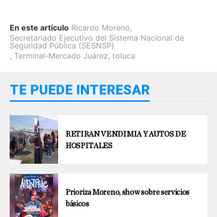
En este artículo
Ricardo Moreno
,
Secretariado Ejecutivo del Sistema Nacional de
Seguridad Pública (SESNSP)
,
Terminal-Mercado Juárez
,
toluca
TE PUEDE INTERESAR
RETIRAN VENDIMIA Y AUTOS DE
HOSPITALES
Prioriza Moreno, show sobre servicios
básicos