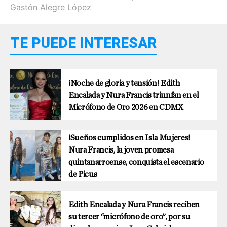
Gastón Alegre López
TE PUEDE INTERESAR
¡Noche de gloria y tensión! Edith
Encalada y Nura Francis triunfan en el
Micrófono de Oro 2026 en CDMX
¡Sueños cumplidos en Isla Mujeres!
Nura Francis, la joven promesa
quintanarroense, conquista el escenario
de Picus
Edith Encalada y Nura Francis reciben
su tercer “micrófono de oro”, por su