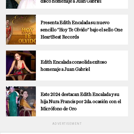
disco homenaje a Juan Gabriel
Presenta Edith Encalada su nuevo
sencillo “Hoy Te Olvido” bajo el sello One
HeartBeat Records
Edith Encalada consolida exitoso
homenaje a Juan Gabriel
Este 2024 destacan Edith Encalada y su
hija Nura Francis por 2da. ocasión con el
Micrófono de Oro
ADVERTISEMENT