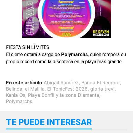
FIESTA SIN LÍMITES
El cierre estará a cargo de
Polymarchs
, quien romperá su
propio récord como la discoteca en la playa más grande.
En este artículo
Abigail Ramírez
,
Banda El Recodo
,
Belinda
,
el Malilla
,
El TonicFest 2026
,
gloria trevi
,
Kenia Os
,
Playa Bonfil y la zona Diamante
,
Polymarchs
TE PUEDE INTERESAR