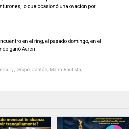
inturones, lo que ocasionó una ovación por
ncuentro en el ring, el pasado domingo, en el
onde ganó Aaron
ercury
,
Grupo Cantón
,
Mario Bautista
,