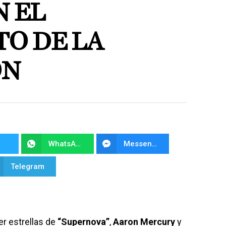
N EL
O DE LA
ÓN
WhatsApp
Messenger
Telegram
er estrellas de
“Supernova”
,
Aaron Mercury
y