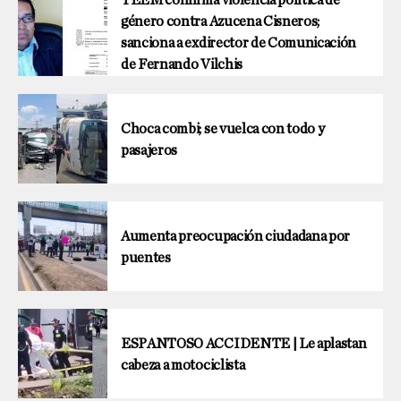
género contra Azucena Cisneros;
sanciona a exdirector de Comunicación
de Fernando Vilchis
Choca combi; se vuelca con todo y
pasajeros
Aumenta preocupación ciudadana por
puentes
ESPANTOSO ACCIDENTE | Le aplastan
cabeza a motociclista