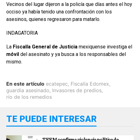
Vecinos del lugar dijeron a la policía que días antes el hoy
occiso ya había tenido una confrontación con los
asesinos, quienes regresaron para matarlo.
INDAGATORIA
La
Fiscalía General de Justicia
mexiquense investiga el
móvil
del asesinato y ya busca a los responsables del
mismo.
En este artículo
ecatepec
,
Fiscalía Edomex
,
guardia asesinado
,
Invasores de predios
,
río de los remedios
TE PUEDE INTERESAR
TEEM confirma violencia política de