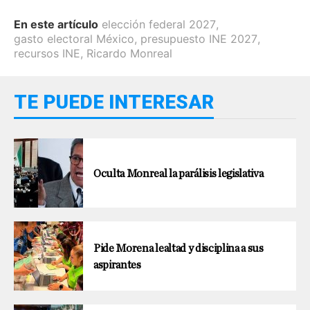
En este artículo
elección federal 2027
,
gasto electoral México
,
presupuesto INE 2027
,
recursos INE
,
Ricardo Monreal
TE PUEDE INTERESAR
Oculta Monreal la parálisis legislativa
Pide Morena lealtad y disciplina a sus
aspirantes