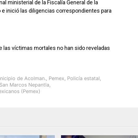
l ministerial de la Fiscalía General de la
o e inició las diligencias correspondientes para
e las víctimas mortales no han sido reveladas
nicipio de Acolman.
,
Pemex
,
Policía estatal
,
 San Marcos Nepantla
,
exicanos (Pemex)