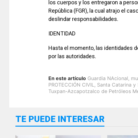
los cuerpos y los entregaron a persona
República (FGR), la cual atrajo el cas
deslindar responsabilidades.
IDENTIDAD
Hasta el momento, las identidades d
por las autoridades.
En este artículo
Guardia NAcional
,
mu
PROTECCIÓN CIVIL
,
Santa Catarina y
Tuxpan-Azcapotzalco de Petróleos M
TE PUEDE INTERESAR