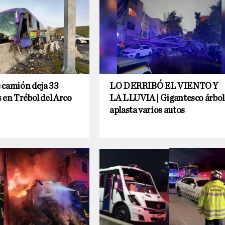
 camión deja 33
LO DERRIBÓ EL VIENTO Y
 en Trébol del Arco
LA LLUVIA | Gigantesco árbol
aplasta varios autos