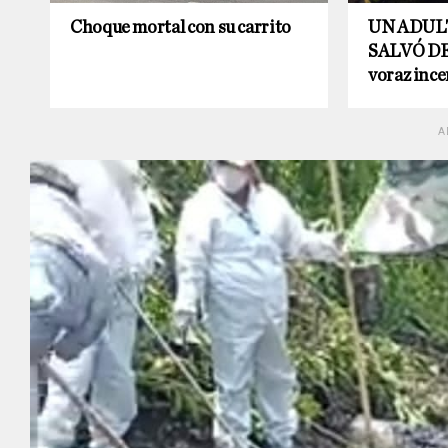
Choque mortal con su carrito
UN ADUL
SALVÓ DE
voraz ince
A