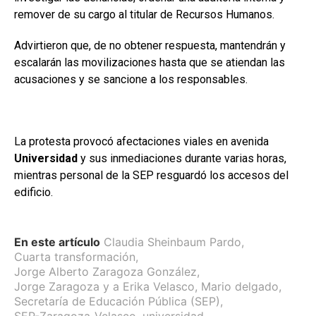
remover de su cargo al titular de Recursos Humanos.
Advirtieron que, de no obtener respuesta, mantendrán y
escalarán las movilizaciones hasta que se atiendan las
acusaciones y se sancione a los responsables.
La protesta provocó afectaciones viales en avenida
Universidad
y sus inmediaciones durante varias horas,
mientras personal de la SEP resguardó los accesos del
edificio.
En este artículo
Claudia Sheinbaum Pardo
,
Cuarta transformación
,
Jorge Alberto Zaragoza González
,
Jorge Zaragoza y a Erika Velasco
,
Mario delgado
,
Secretaría de Educación Pública (SEP)
,
SEP-Zaragoza-Velasco
,
universidad