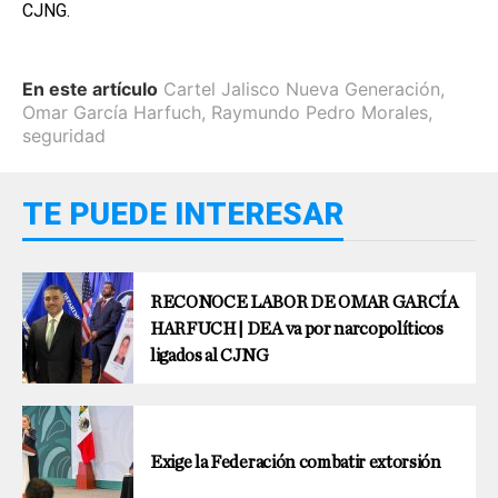
CJNG.
En este artículo
Cartel Jalisco Nueva Generación
,
Omar García Harfuch
,
Raymundo Pedro Morales
,
seguridad
TE PUEDE INTERESAR
RECONOCE LABOR DE OMAR GARCÍA
HARFUCH | DEA va por narcopolíticos
ligados al CJNG
Exige la Federación combatir extorsión