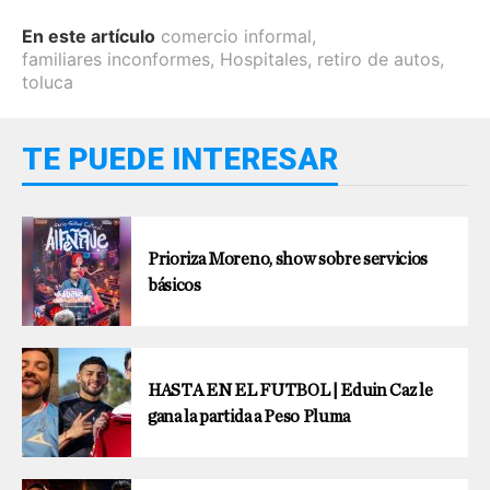
En este artículo
comercio informal
,
familiares inconformes
,
Hospitales
,
retiro de autos
,
toluca
TE PUEDE INTERESAR
Prioriza Moreno, show sobre servicios
básicos
HASTA EN EL FUTBOL | Eduin Caz le
gana la partida a Peso Pluma