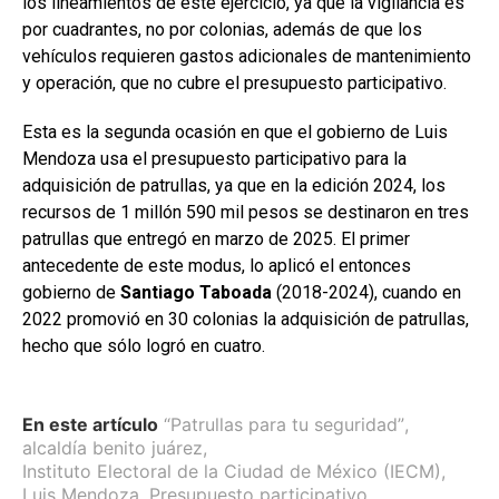
los lineamientos de este ejercicio, ya que la vigilancia es
por cuadrantes, no por colonias, además de que los
vehículos requieren gastos adicionales de mantenimiento
y operación, que no cubre el presupuesto participativo.
Esta es la segunda ocasión en que el gobierno de Luis
Mendoza usa el presupuesto participativo para la
adquisición de patrullas, ya que en la edición 2024, los
recursos de 1 millón 590 mil pesos se destinaron en tres
patrullas que entregó en marzo de 2025. El primer
antecedente de este modus, lo aplicó el entonces
gobierno de
Santiago Taboada
(2018-2024), cuando en
2022 promovió en 30 colonias la adquisición de patrullas,
hecho que sólo logró en cuatro.
En este artículo
“Patrullas para tu seguridad”
,
alcaldía benito juárez
,
Instituto Electoral de la Ciudad de México (IECM)
,
Luis Mendoza
,
Presupuesto participativo
,