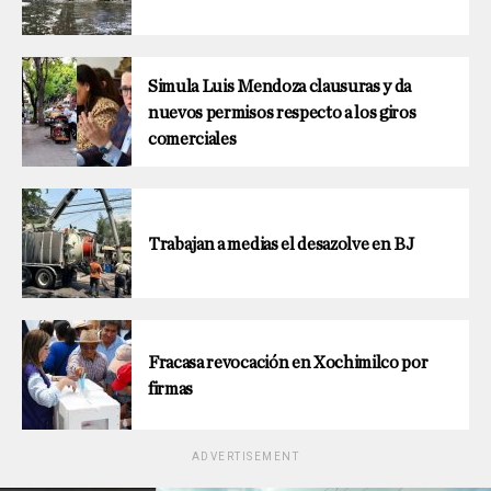
Simula Luis Mendoza clausuras y da
nuevos permisos respecto a los giros
comerciales
Trabajan a medias el desazolve en BJ
Fracasa revocación en Xochimilco por
firmas
ADVERTISEMENT