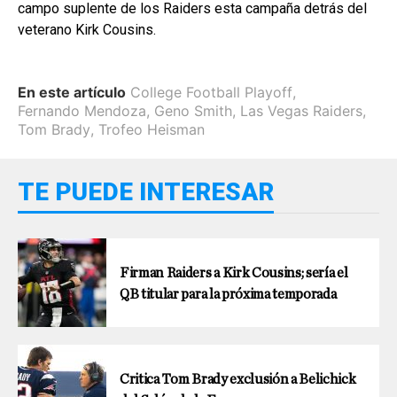
campo suplente de los Raiders esta campaña detrás del
veterano Kirk Cousins.
En este artículo
College Football Playoff
,
Fernando Mendoza
,
Geno Smith
,
Las Vegas Raiders
,
Tom Brady
,
Trofeo Heisman
TE PUEDE INTERESAR
Firman Raiders a Kirk Cousins; sería el
QB titular para la próxima temporada
Critica Tom Brady exclusión a Belichick