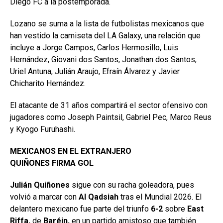
Diego FC a la postemporada.
Lozano se suma a la lista de futbolistas mexicanos que
han vestido la camiseta del LA Galaxy, una relación que
incluye a Jorge Campos, Carlos Hermosillo, Luis
Hernández, Giovani dos Santos, Jonathan dos Santos,
Uriel Antuna, Julián Araujo, Efraín Álvarez y Javier
Chicharito Hernández.
El atacante de 31 años compartirá el sector ofensivo con
jugadores como Joseph Paintsil, Gabriel Pec, Marco Reus
y Kyogo Furuhashi.
MEXICANOS EN EL EXTRANJERO
QUIÑONES FIRMA GOL
Julián Quiñones
sigue con su racha goleadora, pues
volvió a marcar con
Al Qadsiah
tras el Mundial 2026. El
delantero mexicano fue parte del triunfo
6-2
sobre
East
Riffa,
de
Baréin,
en un partido amistoso que también