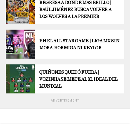
REGRESA A DONDE MÁS BRILLÓ |
RAÚL JIMÉNEZ BUSCA VOLVER A
LOS WOLVES A LA PREMIER
EN EL ALL STAR GAME | LIGA MX SIN
MORA, HORMIGA NI KEYLOR
QUIÑONES QUEDÓ FUERA |
VOZINHA SE METE AL X1 IDEAL DEL
MUNDIAL
ADVERTISEMENT