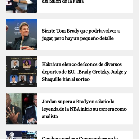
del Salón de la Fama
Siente Tom Brady que podría volver a
jugar, pero hay un pequeño detalle
Habrá un elenco de íconos de diversos
deportes de EU… Brady, Gretzky, Judge y
Shaquille irán al sorteo
Jordan supera a Brady en salario: la
leyenda de la NBA inicio su carrera como
analista
Cowboys apalea a Commanders en la