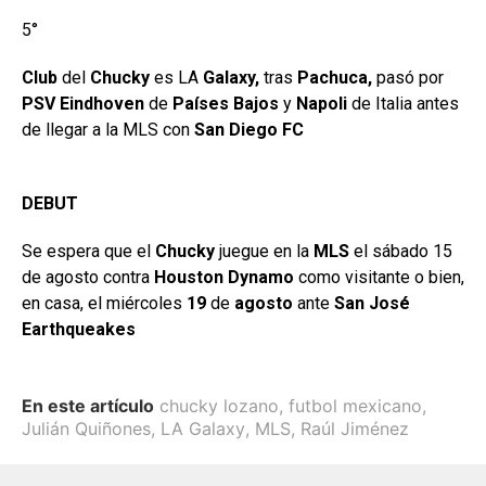
5°
Club
del
Chucky
es LA
Galaxy,
tras
Pachuca,
pasó por
PSV Eindhoven
de
Países Bajos
y
Napoli
de Italia antes
de llegar a la MLS con
San Diego FC
DEBUT
Se espera que el
Chucky
juegue en la
MLS
el sábado 15
de agosto contra
Houston Dynamo
como visitante o bien,
en casa, el miércoles
19
de
agosto
ante
San José
Earthqueakes
En este artículo
chucky lozano
,
futbol mexicano
,
Julián Quiñones
,
LA Galaxy
,
MLS
,
Raúl Jiménez