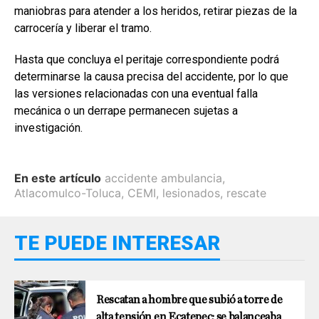
maniobras para atender a los heridos, retirar piezas de la
carrocería y liberar el tramo.
Hasta que concluya el peritaje correspondiente podrá
determinarse la causa precisa del accidente, por lo que
las versiones relacionadas con una eventual falla
mecánica o un derrape permanecen sujetas a
investigación.
En este artículo
accidente ambulancia
,
Atlacomulco-Toluca
,
CEMI
,
lesionados
,
rescate
TE PUEDE INTERESAR
Rescatan a hombre que subió a torre de
alta tensión en Ecatepec; se balanceaba