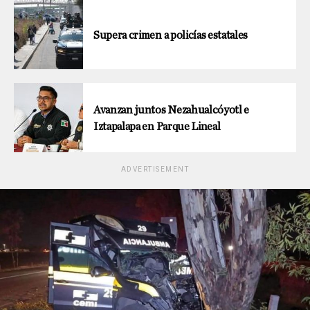
Supera crimen a policías estatales
Avanzan juntos Nezahualcóyotl e
Iztapalapa en Parque Lineal
ADVERTISEMENT