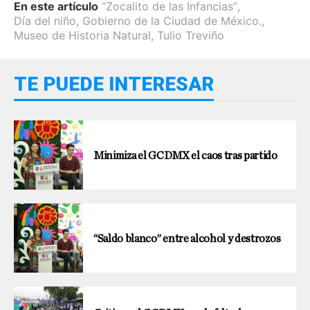
En este artículo
“Zocalito de las Infancias”
,
Día del niño
,
Gobierno de la Ciudad de México.
,
Museo de Historia Natural
,
Tulio Treviño
TE PUEDE INTERESAR
Minimiza el GCDMX el caos tras partido
“Saldo blanco” entre alcohol y destrozos