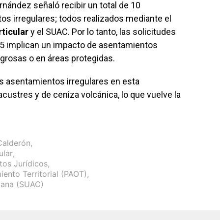
rnández señaló recibir un total de 10
s irregulares; todos realizados mediante el
rticular
y el SUAC. Por lo tanto, las solicitudes
25 implican un impacto de asentamientos
grosas o en áreas protegidas.
os asentamientos irregulares en esta
custres y de ceniza volcánica, lo que vuelve la
Calderón
,
ular
,
tos Jurídicos
,
ento Territorial (PAOT)
,
dana (SUAC)