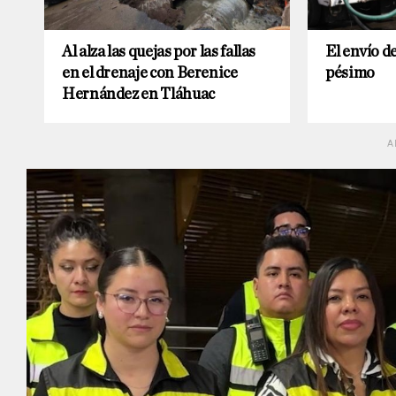
Al alza las quejas por las fallas
El envío d
en el drenaje con Berenice
pésimo
Hernández en Tláhuac
A