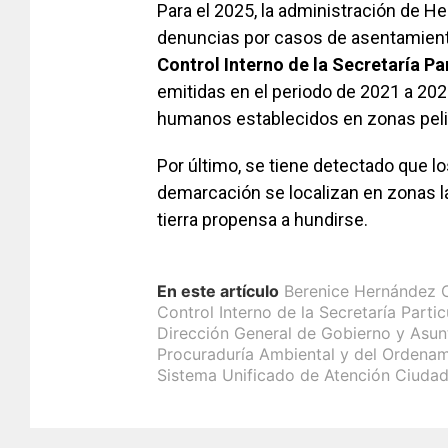
Para el 2025, la administración de He
denuncias por casos de asentamiento
Control Interno de la Secretaría Pa
emitidas en el periodo de 2021 a 20
humanos establecidos en zonas peli
Por último, se tiene detectado que l
demarcación se localizan en zonas la
tierra propensa a hundirse.
En este artículo
Berenice Hernández 
Control Interno de la Secretaría Partic
Dirección General de Gobierno y Asun
Procuraduría Ambiental y del Ordenami
Sistema Unificado de Atención Ciuda