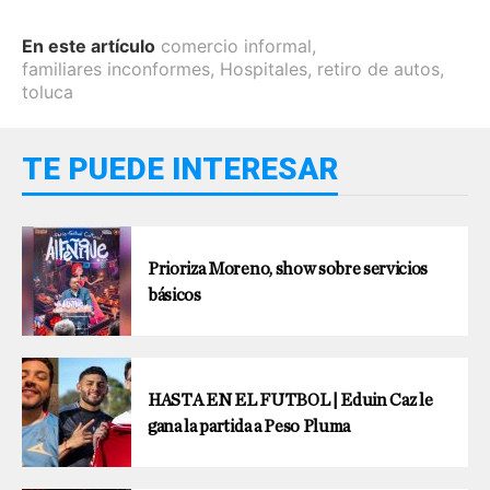
En este artículo
comercio informal
,
familiares inconformes
,
Hospitales
,
retiro de autos
,
toluca
TE PUEDE INTERESAR
Prioriza Moreno, show sobre servicios
básicos
HASTA EN EL FUTBOL | Eduin Caz le
gana la partida a Peso Pluma