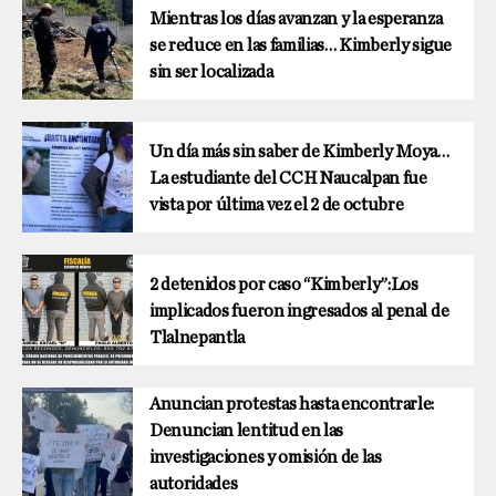
Mientras los días avanzan y la esperanza
se reduce en las familias… Kimberly sigue
sin ser localizada
Un día más sin saber de Kimberly Moya…
La estudiante del CCH Naucalpan fue
vista por última vez el 2 de octubre
2 detenidos por caso “Kimberly”:Los
implicados fueron ingresados al penal de
Tlalnepantla
Anuncian protestas hasta encontrarle:
Denuncian lentitud en las
investigaciones y omisión de las
autoridades