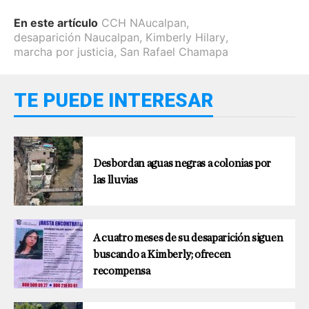
En este artículo
CCH NAucalpan
,
desaparición Naucalpan
,
Kimberly Hilary
,
marcha por justicia
,
San Rafael Chamapa
TE PUEDE INTERESAR
Desbordan aguas negras a colonias por
las lluvias
A cuatro meses de su desaparición siguen
buscando a Kimberly; ofrecen
recompensa