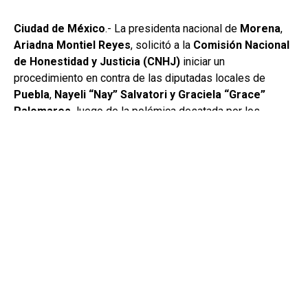
Ciudad de México
.- La presidenta nacional de
Morena
,
Ariadna Montiel Reyes
, solicitó a la
Comisión Nacional
de Honestidad y Justicia (CNHJ)
iniciar un
procedimiento en contra de las diputadas locales de
Puebla
,
Nayeli “Nay” Salvatori y Graciela “Grace”
Palomares,
luego de la polémica desatada por los
comentarios que emitieron sobre personas adultas
mayores durante el
podcast Descasadas
.
La dirigente nacional informó que desde el pasado
3 de
agosto
presentó la petición formal ante el órgano interno
del partido para que analice la conducta de ambas
legisladoras y determine si incurrieron en una violación a
los principios y documentos básicos de
Morena
.