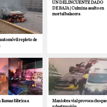
UN DELINCUENTE DADO
DE BAJA | Culmina asalto en
mortal balacera
 automóvil repleto de
a
llamas fábrica a
Maniobra vial provoca choque
y destrucción