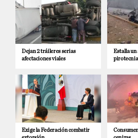
Dejan 2 tráileres serias
Estalla un
afectaciones viales
pirotecni
Exige la Federación combatir
Consumen 
extorsión
cenizas