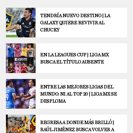
TENDRÍA NUEVO DESTINO | LA
GALAXY QUIERE REVIVIR AL
CHUCKY
EN LA LEAGUES CUP | LIGA MX
BUSCA EL TÍTULO AUSENTE
ENTRE LAS MEJORES LIGAS DEL
MUNDO: NI AL TOP 20 | LIGA MX SE
DESPLOMA
REGRESA A DONDE MÁS BRILLÓ |
RAÚL JIMÉNEZ BUSCA VOLVER A