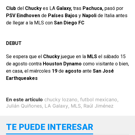
Club
del
Chucky
es LA
Galaxy,
tras
Pachuca,
pasó por
PSV Eindhoven
de
Países Bajos
y
Napoli
de Italia antes
de llegar a la MLS con
San Diego FC
DEBUT
Se espera que el
Chucky
juegue en la
MLS
el sábado 15
de agosto contra
Houston Dynamo
como visitante o bien,
en casa, el miércoles
19
de
agosto
ante
San José
Earthqueakes
En este artículo
chucky lozano
,
futbol mexicano
,
Julián Quiñones
,
LA Galaxy
,
MLS
,
Raúl Jiménez
TE PUEDE INTERESAR