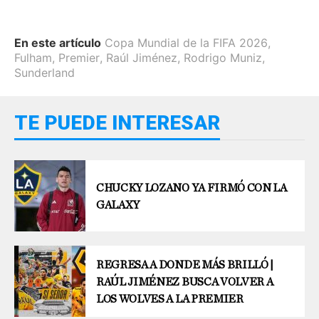
En este artículo
Copa Mundial de la FIFA 2026
,
Fulham
,
Premier
,
Raúl Jiménez
,
Rodrigo Muniz
,
Sunderland
TE PUEDE INTERESAR
CHUCKY LOZANO YA FIRMÓ CON LA
GALAXY
REGRESA A DONDE MÁS BRILLÓ |
RAÚL JIMÉNEZ BUSCA VOLVER A
LOS WOLVES A LA PREMIER