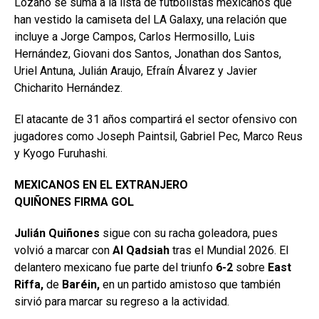
Lozano se suma a la lista de futbolistas mexicanos que
han vestido la camiseta del LA Galaxy, una relación que
incluye a Jorge Campos, Carlos Hermosillo, Luis
Hernández, Giovani dos Santos, Jonathan dos Santos,
Uriel Antuna, Julián Araujo, Efraín Álvarez y Javier
Chicharito Hernández.
El atacante de 31 años compartirá el sector ofensivo con
jugadores como Joseph Paintsil, Gabriel Pec, Marco Reus
y Kyogo Furuhashi.
MEXICANOS EN EL EXTRANJERO
QUIÑONES FIRMA GOL
Julián Quiñones
sigue con su racha goleadora, pues
volvió a marcar con
Al Qadsiah
tras el Mundial 2026. El
delantero mexicano fue parte del triunfo
6-2
sobre
East
Riffa,
de
Baréin,
en un partido amistoso que también
sirvió para marcar su regreso a la actividad.