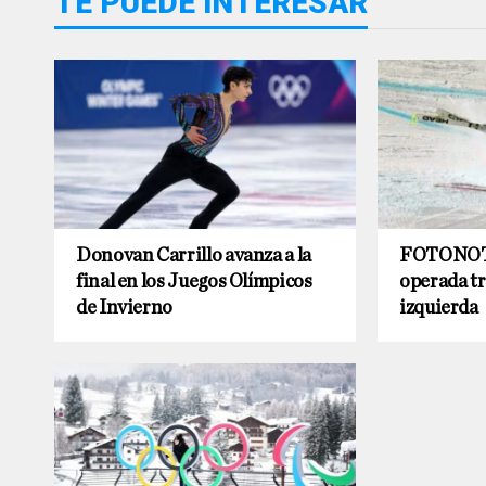
TE PUEDE INTERESAR
Donovan Carrillo avanza a la
FOTONOTA
final en los Juegos Olímpicos
operada tr
de Invierno
izquierda