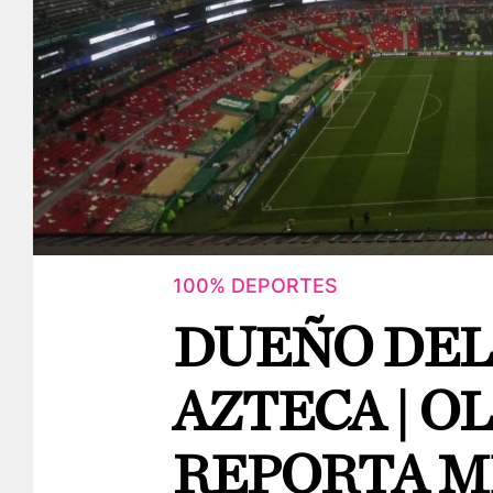
100% DEPORTES
DUEÑO DEL
AZTECA | O
REPORTA 