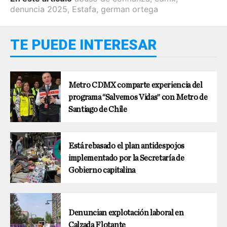
denuncia 2025
,
Estafa
,
german ortega
TE PUEDE INTERESAR
Metro CDMX comparte experiencia del
programa “Salvemos Vidas” con Metro de
Santiago de Chile
Está rebasado el plan antidespojos
implementado por la Secretaría de
Gobierno capitalina
Denuncian explotación laboral en
Calzada Flotante