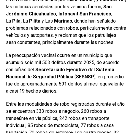
las colonias señaladas por los vecinos fueron;
San
Jerónimo Chicahualco, Infonavit
San
Francisco
,
La
Pila,
La
Pilita
y Las
Marinas
, donde han señalado
problemas relacionados con robos, particularmente contra
vehículos y autopartes, y reclaman que los patrullajes
sean constantes, principalmente durante las noches.
La preocupación vecinal ocurre en un municipio que
acumuló seis mil 503 delitos durante 2025, de acuerdo
con cifras del
Secretariado Ejecutivo
del
Sistema
Nacional
de
Seguridad Pública
(
SESNSP
), en promedio
fue de aproximadamente 591 delitos al mes, equivalente
a casi 19 hechos diarios.
Entre las modalidades de robo registradas durante el año
se encuentran 333 robos a negocio, 260 robos a
transeúnte en vía pública, 242 robos en transporte
individual, 85 robos de motocicleta, 77 robos a casa
habitación, 70 robos de automóvil de cuatro ruedas, 32