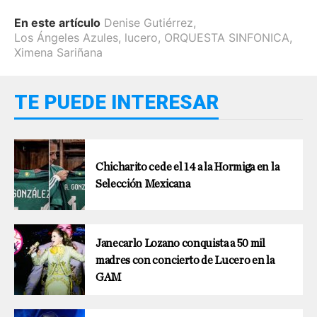
En este artículo
Denise Gutiérrez
,
Los Ángeles Azules
,
lucero
,
ORQUESTA SINFONICA
,
Ximena Sariñana
TE PUEDE INTERESAR
Chicharito cede el 14 a la Hormiga en la
Selección Mexicana
Janecarlo Lozano conquista a 50 mil
madres con concierto de Lucero en la
GAM