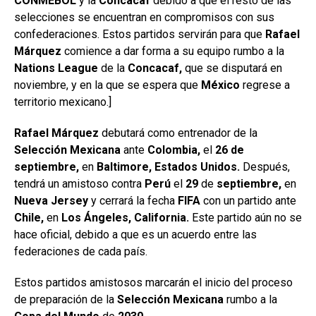
CONMEBOL
y la
Concacaf
debido a que el resto de las
selecciones se encuentran en compromisos con sus
confederaciones. Estos partidos servirán para que
Rafael
Márquez
comience a dar forma a su equipo rumbo a la
Nations
League
de la
Concacaf,
que se disputará en
noviembre, y en la que se espera que
México
regrese a
territorio mexicano.]
Rafael Márquez
debutará como entrenador de la
Selección Mexicana
ante
Colombia,
el
26 de
septiembre,
en
Baltimore, Estados Unidos.
Después,
tendrá un amistoso contra
Perú
el
29
de
septiembre,
en
Nueva Jersey
y cerrará la fecha
FIFA
con un partido ante
Chile,
en
Los Ángeles, California.
Este partido aún no se
hace oficial, debido a que es un acuerdo entre las
federaciones de cada país.
Estos partidos amistosos marcarán el inicio del proceso
de preparación de la
Selección Mexicana
rumbo a la