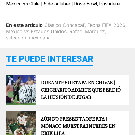
México vs Chile | 6 de octubre | Rose Bowl, Pasadena
En este artículo
Clásico Concacaf
,
Fecha FIFA 2026
,
México vs Estados Unidos
,
Rafael Márquez
,
selección mexicana
TE PUEDE INTERESAR
DURANTE SU ETAPA EN CHIVAS |
CHICHARITO ADMITE QUE PERDIÓ
LA ILUSIÓN DE JUGAR
AÚN NO PRESENTA OFERTA |
MÓNACO MUESTRA INTERÉS EN
ERIK LIRA