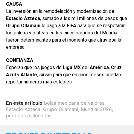
CAUSA
La inversión en la remodelación y modernización del
Estadio
Azteca
, sumado a los mil millones de pesos que
Grupo Ollamani
le pagó a la
FIFA
para que se respetaran
los palcos y plateas en los cinco partidos del Mundial
fueron determinantes para el momento que atraviesa la
empresa
CONFIANZA
Esperan que los juegos de
Liga MX
del
América
,
Cruz
Azul
y
Atlante
, sirvan para que en unos meses puedan
reportar números más estables
En este artículo
bolsa mexicana de valores
,
Estadio Azteca
,
Grupo Ollamani
,
Mundial 2026
,
pérdidas millonarias