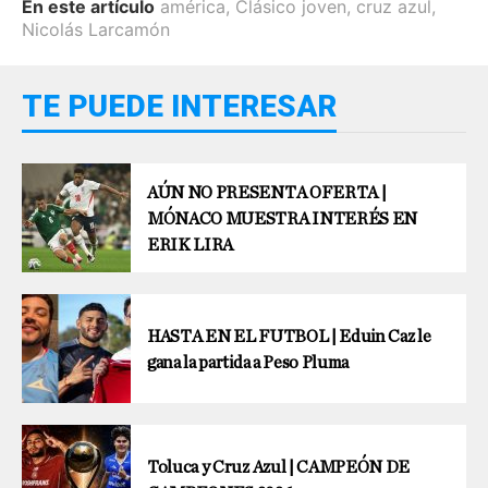
En este artículo
américa
,
Clásico joven
,
cruz azul
,
Nicolás Larcamón
TE PUEDE INTERESAR
AÚN NO PRESENTA OFERTA |
MÓNACO MUESTRA INTERÉS EN
ERIK LIRA
HASTA EN EL FUTBOL | Eduin Caz le
gana la partida a Peso Pluma
Toluca y Cruz Azul | CAMPEÓN DE