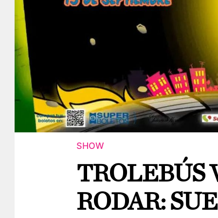
SHOW
TROLEBÚS 
RODAR: SU