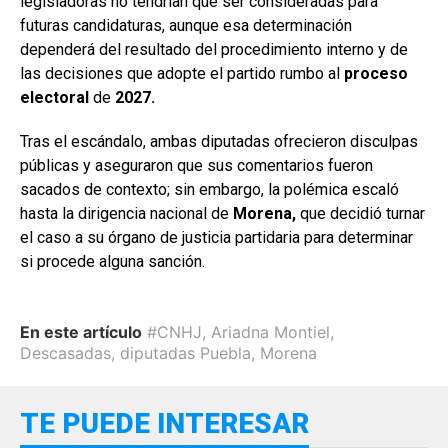
legisladoras no tendrían que ser consideradas para
futuras candidaturas, aunque esa determinación
dependerá del resultado del procedimiento interno y de
las decisiones que adopte el partido rumbo al
proceso
electoral
de
2027.
Tras el escándalo, ambas diputadas ofrecieron disculpas
públicas y aseguraron que sus comentarios fueron
sacados de contexto; sin embargo, la polémica escaló
hasta la dirigencia nacional de
Morena,
que decidió turnar
el caso a su órgano de justicia partidaria para determinar
si procede alguna sanción.
En este artículo
#CNHJ
,
Ariadna Montiel
,
Descasadas
,
diputadas Puebla
,
Morena
TE PUEDE INTERESAR