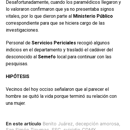
Desafortunadamente, cuando los paramédicos llegaron y
lo valoraron confirmaron que ya no presentaba signos
vitales, por lo que dieron parte al
Ministerio
Público
correspondiente para que se hiciera cargo de las
investigaciones.
Personal de
Servicios Periciales
recogió algunos
indicios en el departamento y trasladó el cadáver del
desconocido al
Semefo
local para continuar con las
pesquisas.
HIPÓTESIS
Vecinos del hoy occiso señalaron que al parecer el
hombre se quitó la vida porque terminó su relación con
una mujer.
En este artículo
Benito Juárez
,
decepción amorosa
,
San Simón Ticumac
,
SSC
,
suicidio CDMX