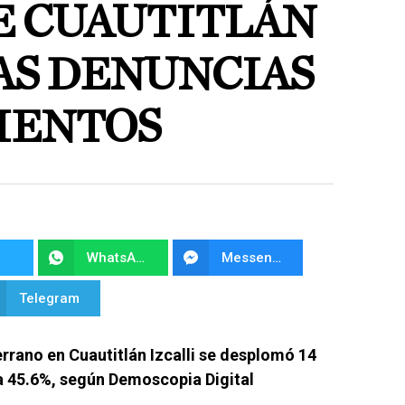
E CUAUTITLÁN
AS DENUNCIAS
IENTOS
WhatsApp
Messenger
Telegram
errano en Cuautitlán Izcalli se desplomó 14
a 45.6%, según Demoscopia Digital