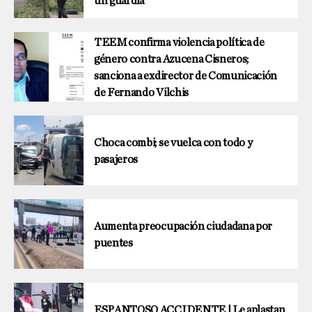
un guardia
TEEM confirma violencia política de
género contra Azucena Cisneros;
sanciona a exdirector de Comunicación
de Fernando Vilchis
Choca combi; se vuelca con todo y
pasajeros
Aumenta preocupación ciudadana por
puentes
ESPANTOSO ACCIDENTE | Le aplastan