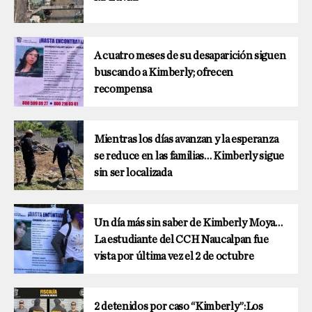
A cuatro meses de su desaparición siguen
buscando a Kimberly; ofrecen
recompensa
Mientras los días avanzan y la esperanza
se reduce en las familias… Kimberly sigue
sin ser localizada
Un día más sin saber de Kimberly Moya…
La estudiante del CCH Naucalpan fue
vista por última vez el 2 de octubre
2 detenidos por caso “Kimberly”:Los