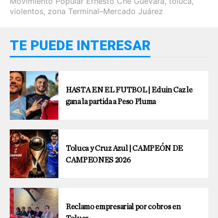
Movimiento Popular Ernesto Che Guevara
,
toluca
,
violentos
,
zona Terminal–Mercado Juárez
TE PUEDE INTERESAR
HASTA EN EL FUTBOL | Eduin Caz le
gana la partida a Peso Pluma
Toluca y Cruz Azul | CAMPEÓN DE
CAMPEONES 2026
Reclamo empresarial por cobros en