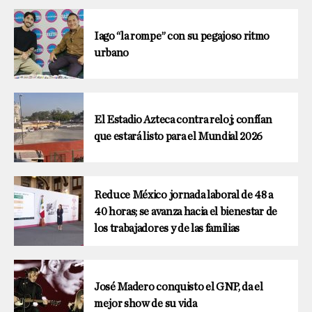
Iago “la rompe” con su pegajoso ritmo
urbano
El Estadio Azteca contra reloj; confían
que estará listo para el Mundial 2026
Reduce México jornada laboral de 48 a
40 horas; se avanza hacia el bienestar de
los trabajadores y de las familias
José Madero conquisto el GNP, da el
mejor show de su vida