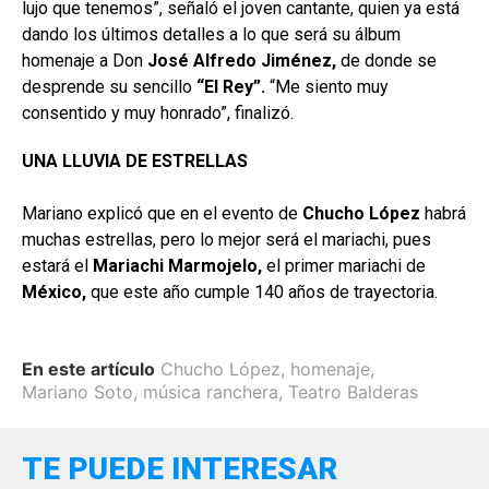
lujo que tenemos”, señaló el joven cantante, quien ya está
dando los últimos detalles a lo que será su álbum
homenaje a Don
José Alfredo Jiménez,
de donde se
desprende su sencillo
“El
Rey”.
“Me siento muy
consentido y muy honrado”, finalizó.
UNA LLUVIA DE ESTRELLAS
Mariano explicó que en el evento de
Chucho López
habrá
muchas estrellas, pero lo mejor será el mariachi, pues
estará el
Mariachi Marmojelo,
el primer mariachi de
México,
que este año cumple 140 años de trayectoria.
En este artículo
Chucho López
,
homenaje
,
Mariano Soto
,
música ranchera
,
Teatro Balderas
TE PUEDE INTERESAR