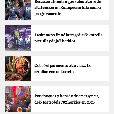
Rescatan a hombre que subió a torre de
alta tensión en Ecatepec; se balanceaba
peligrosamente
La sirena no frenó la tragedia: Se estrella
patrulla y deja 7 heridos
Cobró el pavimento otra vida… Lo
arrollan con su triciclo
Por choques y frenado de emergencia,
dejó Metrobús 782 heridos en 2025