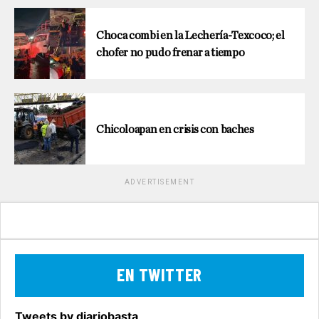
Choca combi en la Lechería-Texcoco; el
chofer no pudo frenar a tiempo
Chicoloapan en crisis con baches
ADVERTISEMENT
EN TWITTER
Tweets by diariobasta