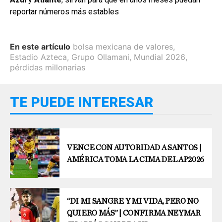
reportar números más estables
En este artículo
bolsa mexicana de valores
,
Estadio Azteca
,
Grupo Ollamani
,
Mundial 2026
,
pérdidas millonarias
TE PUEDE INTERESAR
VENCE CON AUTORIDAD A SANTOS |
AMÉRICA TOMA LA CIMA DEL AP2026
“DI MI SANGRE Y MI VIDA, PERO NO
QUIERO MÁS” | CONFIRMA NEYMAR