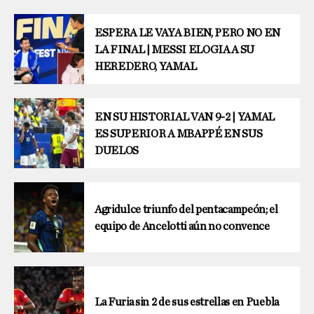
ESPERA LE VAYA BIEN, PERO NO EN
LA FINAL | MESSI ELOGIA A SU
HEREDERO, YAMAL
EN SU HISTORIAL VAN 9-2 | YAMAL
ES SUPERIOR A MBAPPÉ EN SUS
DUELOS
Agridulce triunfo del pentacampeón; el
equipo de Ancelotti aún no convence
La Furia sin 2 de sus estrellas en Puebla