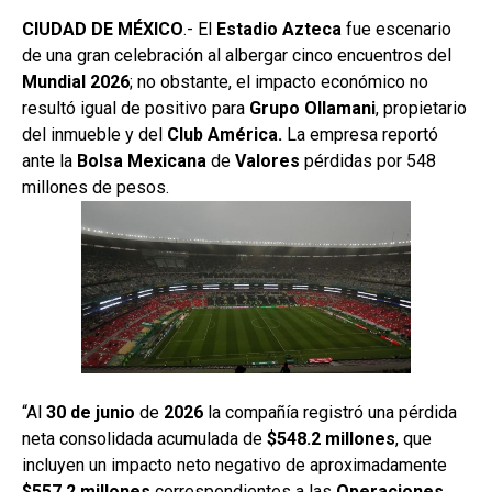
CIUDAD DE MÉXICO
.- El
Estadio
Azteca
fue escenario
de una gran celebración al albergar cinco encuentros del
Mundial 2026
; no obstante, el impacto económico no
resultó igual de positivo para
Grupo
Ollamani
, propietario
del inmueble y del
Club América.
La empresa reportó
ante la
Bolsa
Mexicana
de
Valores
pérdidas por 548
millones de pesos.
“Al
30 de junio
de
2026
la compañía registró una pérdida
neta consolidada acumulada de
$548.2 millones
, que
incluyen un impacto neto negativo de aproximadamente
$557.2 millones
correspondientes a las
Operaciones